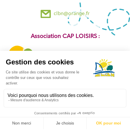
clbn@orange.fr
Association CAP LOISIRS :
11 rue Jean Romain 14000 Caen
02 31 50 23 59
caploisirscaen@orange.fr